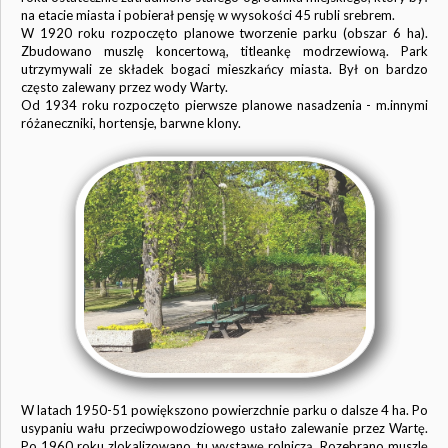
na etacie miasta i pobierał pensję w wysokości 45 rubli srebrem.
W 1920 roku rozpoczęto planowe tworzenie parku (obszar 6 ha).
Zbudowano muszlę koncertową, titleankę modrzewiową. Park
utrzymywali ze składek bogaci mieszkańcy miasta. Był on bardzo
często zalewany przez wody Warty.
Od 1934 roku rozpoczęto pierwsze planowe nasadzenia - m.innymi
różaneczniki, hortensje, barwne klony.
W latach 1950-51 powiększono powierzchnie parku o dalsze 4 ha. Po
usypaniu wału przeciwpowodziowego ustało zalewanie przez Wartę.
Po 1960 roku zlokalizowano tu wystawę rolniczą. Rozebrano muszlę