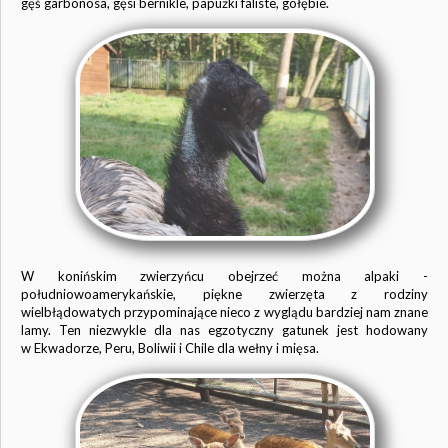
gęś garbonosa, gęsi bernikle, papużki faliste, gołębie.
W konińskim zwierzyńcu obejrzeć można alpaki -
południowoamerykańskie, piękne zwierzęta z rodziny
wielbłądowatych przypominające nieco z wyglądu bardziej nam znane
lamy. Ten niezwykle dla nas egzotyczny gatunek jest hodowany
w Ekwadorze, Peru, Boliwii i Chile dla wełny i mięsa.