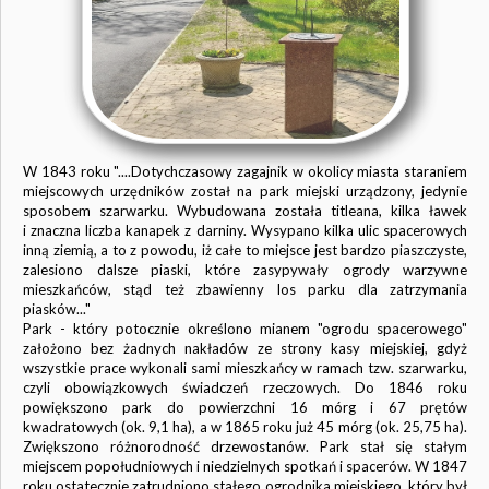
W 1843 roku "....Dotychczasowy zagajnik w okolicy miasta staraniem
miejscowych urzędników został na park miejski urządzony, jedynie
sposobem szarwarku. Wybudowana została titleana, kilka ławek
i znaczna liczba kanapek z darniny. Wysypano kilka ulic spacerowych
inną ziemią, a to z powodu, iż całe to miejsce jest bardzo piaszczyste,
zalesiono dalsze piaski, które zasypywały ogrody warzywne
mieszkańców, stąd też zbawienny los parku dla zatrzymania
piasków..."
Park - który potocznie określono mianem "ogrodu spacerowego"
założono bez żadnych nakładów ze strony kasy miejskiej, gdyż
wszystkie prace wykonali sami mieszkańcy w ramach tzw. szarwarku,
czyli obowiązkowych świadczeń rzeczowych. Do 1846 roku
powiększono park do powierzchni 16 mórg i 67 prętów
kwadratowych (ok. 9,1 ha), a w 1865 roku już 45 mórg (ok. 25,75 ha).
Zwiększono różnorodność drzewostanów. Park stał się stałym
miejscem popołudniowych i niedzielnych spotkań i spacerów. W 1847
roku ostatecznie zatrudniono stałego ogrodnika miejskiego, który był