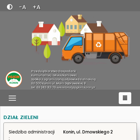
-A
+A
Przedsiębiorstwo Gospodarki
Komunalnej i Mieszkaniowej
Spółka z ograniczoną odpowiedzialnością
62-500 Konin ul. Marii Dąbrowskiej 8
tel. 63 242-82-76
sekretariat@pgkim.konin.pl
DZIAŁ ZIELENI
Siedziba administracji
Konin, ul. Dmowskiego 2
: