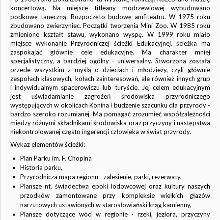
koncertową. Na miejsce titleany modrzewiowej wybudowano
podkowę taneczną. Rozpoczęto budowę amfiteatru. W 1975 roku
zbudowano zwierzyniec. Początki tworzenia Mini Zoo. W 1985 roku
zmieniono kształt stawu, wykonano wyspę. W 1999 roku miało
miejsce wykonanie Przyrodniczej ścieżki Edukacyjnej. ścieżka ma
zaspokajać głównie cele edukacyjne. Ma charakter mniej
specjalistyczny, a bardziej ogólny - uniwersalny. Stworzona została
przede wszystkim z myślą o dzieciach i młodzieży, czyli głównie
zespołach klasowych, kołach zainteresowań, ale również innych grup
i indywidualnym spacerowiczu lub turyście. Jej celem edukacyjnym
jest uświadamianie zagrożeń środowiska przyrodniczego
występujących w okolicach Konina i budzenie szacunku dla przyrody -
bardzo szeroko rozumianej. Ma pomagać zrozumieć współzależności
między różnymi składnikami środowiska oraz przyczyny i następstwa
niekontrolowanej często ingerencji człowieka w świat przyrody.
Wykaz elementów ścieżki:
Plan Parku im. F. Chopina
Historia parku,
Przyrodnicza mapa regionu - zalesienie, parki, rezerwaty,
Plansze nt. świadectwa epoki lodowcowej oraz kultury naszych
przodków zamontowane przy kompleksie wielkich głazów
narzutowych ustawionych w starosłowiański krąg kamienny,
Plansze dotyczące wód w regionie - rzeki, jeziora, przyczyny