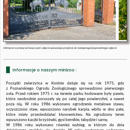
Poprzedni
Nast
Kliknięcie w prawą lub lewą część zdjęcia spowoduje przejście do następnego/poprzedniego zdjęcia
Informacje o naszym minizoo :
Początki zwierzyńca w Koninie datuje się na rok 1975, gdy
z Poznańskiego Ogrodu Zoologicznego sprowadzono pierwszego
osła. Przed rokiem 1975 r. na terenie parku hodowane były pawie,
które swobodnie poruszały się po całej jego powierzchni, a nawet
poza nią. W roku 1986 wykonano ogrodzenie metalowe stawu,
oczyszczono staw, wpuszczono narybek karpia, wbito w dno pale,
które miały przeciwdziałać kłusownictwu. Na ogrodzony teren
wpuszczono kaczki krzyżówki, gęsi bernikle, łabędzie i sarnę.
W 1986 roku wykonano również wybieg, w którym do dnia