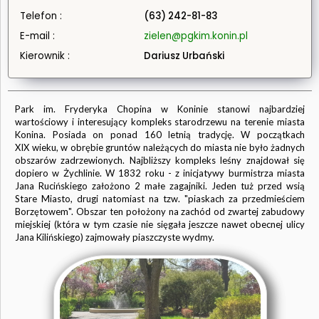
Telefon :
(63) 242-81-83
E-mail :
zielen@pgkim.konin.pl
Kierownik :
Dariusz Urbański
Park im. Fryderyka Chopina w Koninie stanowi najbardziej
wartościowy i interesujący kompleks starodrzewu na terenie miasta
Konina. Posiada on ponad 160 letnią tradycję. W początkach
XIX wieku, w obrębie gruntów należących do miasta nie było żadnych
obszarów zadrzewionych. Najbliższy kompleks leśny znajdował się
dopiero w Żychlinie. W 1832 roku - z inicjatywy burmistrza miasta
Jana Rucińskiego założono 2 małe zagajniki. Jeden tuż przed wsią
Stare Miasto, drugi natomiast na tzw. "piaskach za przedmieściem
Borzętowem". Obszar ten położony na zachód od zwartej zabudowy
miejskiej (która w tym czasie nie sięgała jeszcze nawet obecnej ulicy
Jana Kilińskiego) zajmowały piaszczyste wydmy.