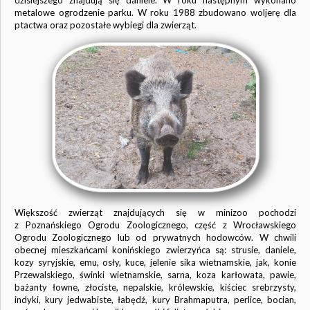
dzisiejszego znajdują się daniele. W roku następnym wykonano
metalowe ogrodzenie parku. W roku 1988 zbudowano woljerę dla
ptactwa oraz pozostałe wybiegi dla zwierząt.
Większość zwierząt znajdujących się w minizoo pochodzi
z Poznańskiego Ogrodu Zoologicznego, część z Wrocławskiego
Ogrodu Zoologicznego lub od prywatnych hodowców. W chwili
obecnej mieszkańcami konińskiego zwierzyńca są: strusie, daniele,
kozy syryjskie, emu, osły, kuce, jelenie sika wietnamskie, jak, konie
Przewalskiego, świnki wietnamskie, sarna, koza karłowata, pawie,
bażanty łowne, złociste, nepalskie, królewskie, kiściec srebrzysty,
indyki, kury jedwabiste, łabędź, kury Brahmaputra, perlice, bocian,