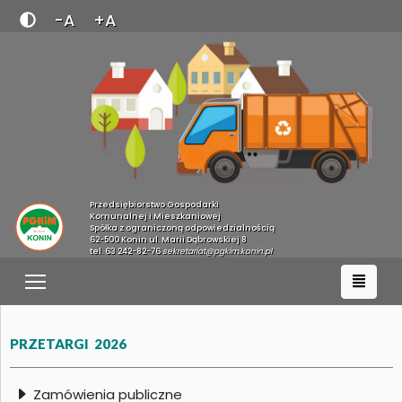
-A
+A
Przedsiębiorstwo Gospodarki
Komunalnej i Mieszkaniowej
Spółka z ograniczoną odpowiedzialnością
62-500 Konin ul. Marii Dąbrowskiej 8
tel. 63 242-82-76
sekretariat@pgkim.konin.pl
PRZETARGI 2026
Zamówienia publiczne